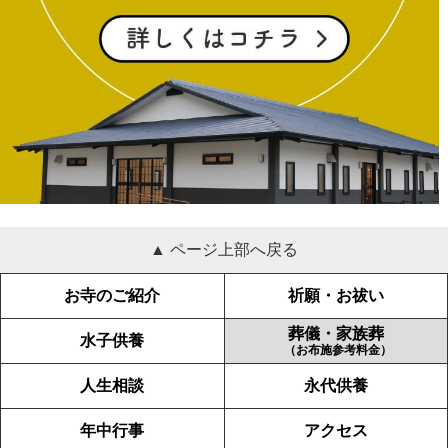
▲ ページ上部へ戻る
お寺のご紹介
祈願・お祓い
葬儀・家族葬
水子供養
（お布施参考料金）
人生相談
永代供養
年中行事
アクセス