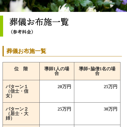
葬儀お布施一覧
位 階
導師1人の場
導師+脇僧1名の場
合
合
パターン１
20万円
25万円
（信士・信
女）
パターン２
25万円
30万円
（居士・大
姉）