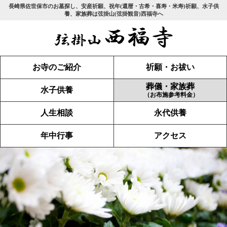
長崎県佐世保市のお墓探し、安産祈願、祝年(還暦・古希・喜寿・米寿)祈願、水子供
養、家族葬は弦掛山(弦掛観音)西福寺へ
お寺のご紹介
祈願・お祓い
葬儀・家族葬
水子供養
（お布施参考料金）
人生相談
永代供養
年中行事
アクセス